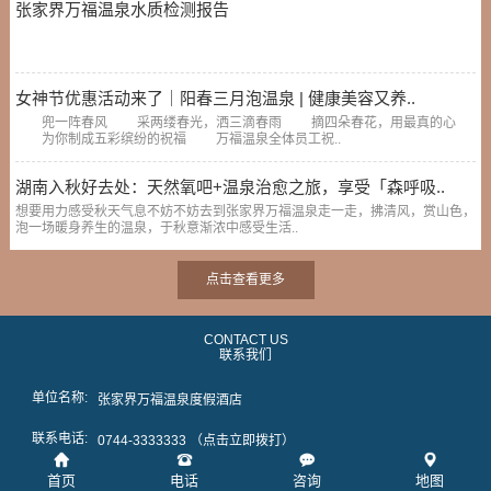
张家界万福温泉水质检测报告
女神节优惠活动来了｜阳春三月泡温泉 | 健康美容又养..
兜一阵春风 采两缕春光，洒三滴春雨 摘四朵春花，用最真的心
为你制成五彩缤纷的祝福 万福温泉全体员工祝..
湖南入秋好去处：天然氧吧+温泉治愈之旅，享受「森呼吸..
想要用力感受秋天气息不妨不妨去到张家界万福温泉走一走，拂清风，赏山色，
泡一场暖身养生的温泉，于秋意渐浓中感受生活..
点击查看更多
CONTACT US
联系我们
单位名称:
张家界万福温泉度假酒店
联系电话:
0744-3333333 （点击立即拨打）
联系地址:
首页
电话
咨询
地图
张家界市慈利县高速路东收费站处