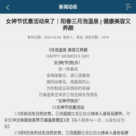
新闻动态
女神节优惠活动来了｜阳春三月泡温泉 | 健康美容又
养颜
发布日期：2024-03-04
发布人：本站
浏览次数：4379
3月泡温泉 美容又养颜
HAPPY WOMEN’S DAY
女
|神|节|快|乐！
兜一阵春风
采两缕春光，洒三滴春雨
摘四朵春花，用最真的心
为你制成五彩缤纷的祝福
万福温泉全体员工祝全国女性朋友
“女神节快乐”
01
女神节优惠活动
①
3月份过生日的女性，三月底前
在景区前台
持本人身份证原件
，可
享受
38元体验张家界万福温泉景区1次
【每人限参与一次，以身份证为
准】
②
3月8日当天过生日的女性，三月底前
在景区前台
持本人身份证原