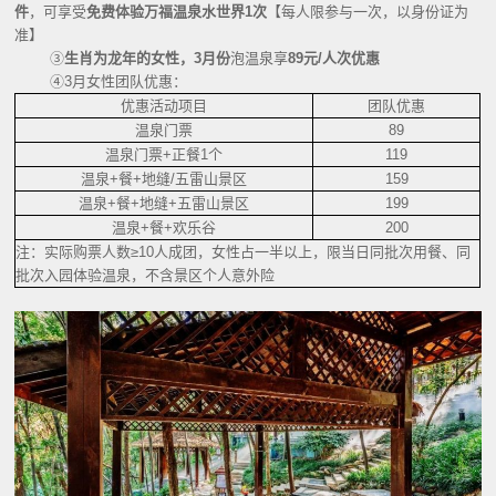
件
，可享受
免费体验万福温泉水世界
1次
【每人限参与一次，以身份证为
准】
③
生肖为龙年的女性，
3月份
泡温泉享
89元/人次优惠
④3月女性团队优惠：
优惠活动项目
团队优惠
温泉门票
89
温泉门票+正餐1个
119
温泉+餐+地缝/五雷山景区
159
温泉+餐+地缝+五雷山景区
199
温泉+餐+欢乐谷
200
注：实际购票人数≥10人成团，女性占一半以上，限当日同批次用餐、同
批次入园体验温泉，不含景区个人意外险