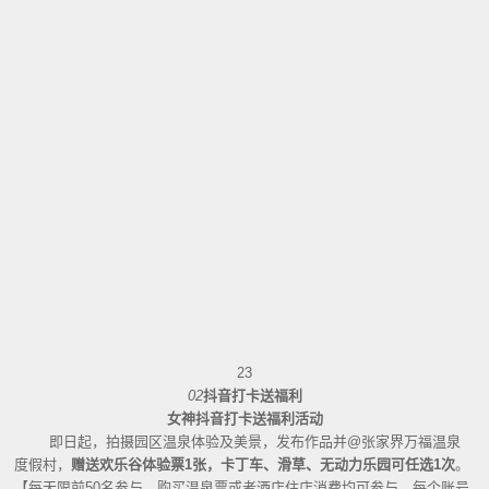
23
02
抖音打卡送福利
女神抖音打卡送福利活动
即日起，拍摄园区温泉体验及美景，发布作品并@张家界万福温泉
度假村，
赠送欢乐谷体验票
1张，卡丁车、滑草、无动力乐园可任选1次
。
【每天限前
50名参与，购买温泉票或者酒店住店消费均可参与，每个账号