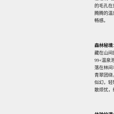
的毛孔在
腾腾的温
畅感。
森林秘境
藏在山间
99+温
落在林间
青翠团绕
似幻，轻
散烦忧，