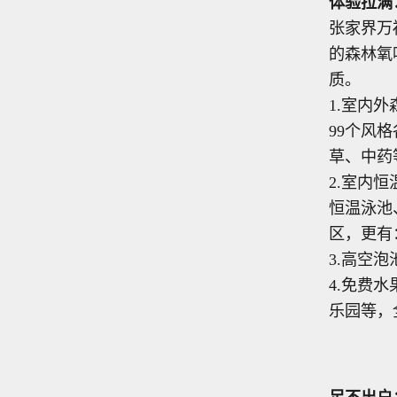
体验拉满
张家界万
的森林氧
质。
1.室内
99个风
草、中药
2.室内
恒温泳池
区，更有
3.高空
4.免费
乐园等，