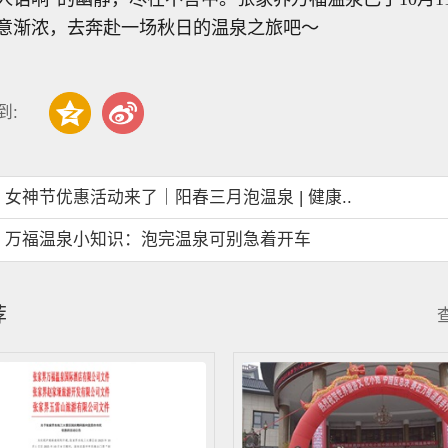
意渐浓，去奔赴一场秋日的温泉之旅吧～
到:
：
女神节优惠活动来了｜阳春三月泡温泉 | 健康..
：
万福温泉小知识：泡完温泉可别急着开车
荐