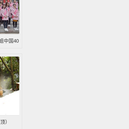
姐中国40
置顶）