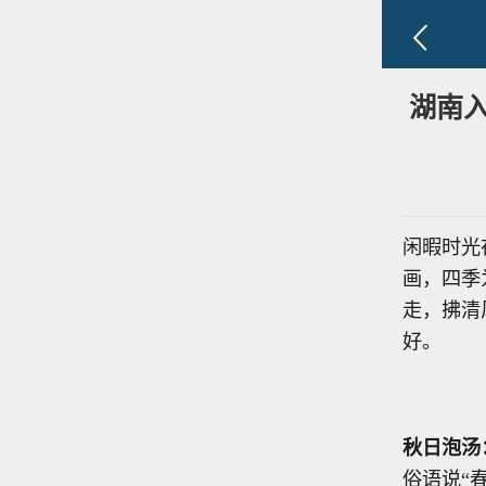
湖南
闲暇时光
画，四季
走，拂清
好。
秋日泡汤
俗语说“