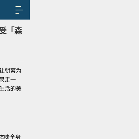
受「森
让朝暮为
泉走一
生活的美
体味全身