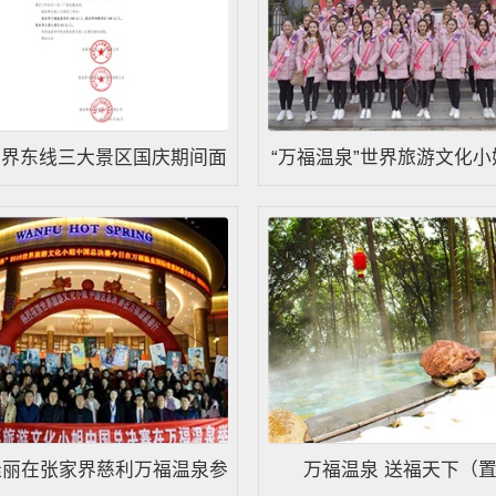
家界东线三大景区国庆期间面
“万福温泉”世界旅游文化小
昌市市民优惠的活动公告
强佳丽慈利巡游
佳丽在张家界慈利万福温泉参
万福温泉 送福天下（