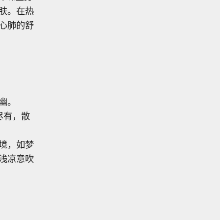
肤。在热
心肺的舒
幽。
尽有，散
境，如梦
浅凉意吹