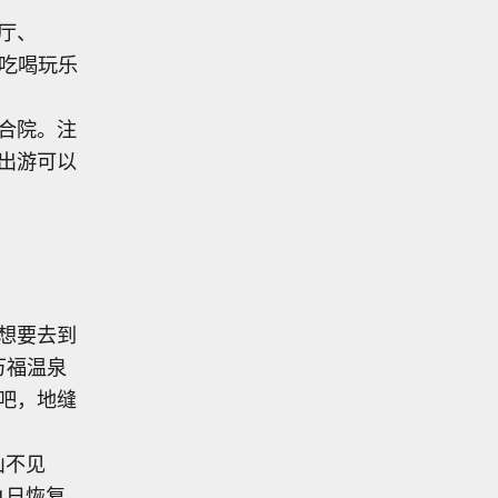
厅、
行吃喝玩乐
合院。注
出游可以
想要去到
万福温泉
氧吧，地缝
山不见
1日恢复