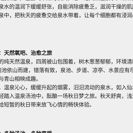
泉水的温润下缓缓舒张，自能消除疲惫乏，滋润干燥的肌
泉中，把秋天的疲惫交给泉水带着，让每个细胞都有浸润
：天然氧吧、治愈之旅
的纯天然温泉，四周被山包围着，树木葱葱郁郁，环境清
泉泡池依山而建，错落有致，泉池、步道、凉亭、水景应有
与青山相映成趣。
，温泉沁心，缓缓升起的烟雾，汨汨流动的泉水，如入仙
轻踏入温泉汤池中，酝酿一场秋日梦之旅。秋天舒爽，浅
给短暂的秋日带来放飞心情的畅快体验。