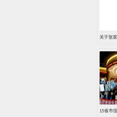
关于张
向宜
15省市