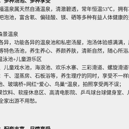
：多种汤池、多种享受
福温泉属天然自涌温泉，清澈碧透，常年恒温53℃，拥有
吧泡池，富含氡、偏硅酸、镁、硒等多种有益人体健康的
外森景温泉
格各异，功能各异的温泉池和私密汤屋，泡汤体验感满满，
等特色汤池，养生养心、养颜养肤，清新自然，随心所浴
恒温泳池+儿童游乐区
、儿童戏水池，海浪池、欢乐水寨、三彩滑道、螺旋滑道
：干、湿蒸房、石板浴等，养生理疗的同时，享受不一样
泡池、玻璃桥+网红“爱心、鸟巢”温泉，拍照享受两不误；
水果饮料、软座休息区、高清电影院、乒乓球台球健身室、
全家出游不用愁。