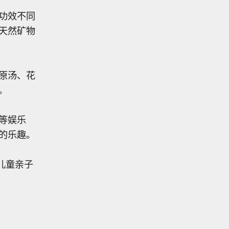
功效不同
天然矿物
原汤、花
。
等娱乐
的乐趣。
儿童亲子