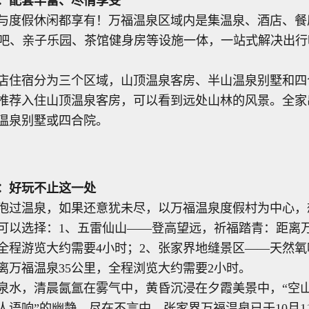
：配套丰富、尽情享受
与度假休闲都享有！万福温泉区域内是集温泉、酒店、餐
酒吧、亲子乐园、茶馆健身房等设施一体，一站式解决出
店住宿分为三个区域，山顶温泉客房、半山温泉别墅和四
推荐入住山顶温泉客房，可以看到远处山林的风景。全家
温泉别墅或四合院。
：好玩不止这一处
泡过温泉，如果还意犹未尽，以万福温泉度假村为中心，
可以选择：1、五雷仙山——登高望远，祈福踏青：距离
，全程游览大约需要4小时；2、张家界地缝景区——天然
离万福温泉35公里，全程浏览大约需要2小时。
泉水，清晨氤氲在雾气中，黄昏沉浸在夕霞美景中，“空
人语响”的幽静，尽在不言中。张家界万福温泉已于10月1