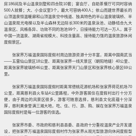
房186间及半山温泉别墅和四合院10套；宴会厅、自助茶餐厅可同时容纳
500人就餐；大、小会议室3个，最大可容纳400人；依山而建世界最长的
山顶温泉恒温暖廊和山顶温泉空中栈道、独具特色的半山温泉玻璃桥、半
山温泉观光电梯以及半山森林无边际长300米的温泉泳池、动静结合九大
温泉区、风格各异、功效不同的泡池99个，日接待能力可达一万人，属于
中国一流温泉、湖南省规模大、科技含量高、接待能力强的温泉旅游休闲
度假景区。
张家界万福温泉国际度假村周边旅游资源十分丰富，距离中国南武当
——五雷仙山景区18公里、距离张家界一线天景区（朝阳地缝）40公里、
距离张家界玻璃桥46公里、距离张家界天门山景区和张家界核心景区69公
里。
张家界万福温泉国际度假村距离常德桃花源机场和张家界荷花机场70
公里，距离慈利县火车站4公里路程，中外游客居住在度假村出行十分方
便，由于周边的风景区很多，游客可随意选择，慈利县文化底蕴十分深
厚，慈利美食誉满三湘大地，吃、住、行、游、购、娱在张家界万福温泉
国际度假村是每一位游客的佳选。
张家界市委、市政府和慈利县县委、县政府十分重视温泉产业开发建
设，把张家界万福温泉国际度假村作为张家界从观光型旅游向休闲度假型